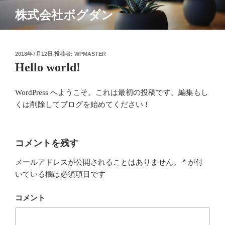
コ
株式会社ボグダン
ン
テ
ン
ツ
投
2018年7月12日
投稿者:
WPMASTER
稿
Hello world!
へ
日:
ス
キ
WordPress へようこそ。これは最初の投稿です。編集もし
ッ
くは削除してブログを始めてください !
プ
コメントを残す
メールアドレスが公開されることはありません。
*
が付
いている欄は必須項目です
コメント